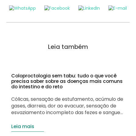
Leia também
Coloproctologia sem tabu: tudo o que você
precisa saber sobre as doenças mais comuns
do intestino e do reto
Cólicas, sensação de estufamento, acúmulo de
gases, diarreia, dor ao evacuar, sensação de
esvaziamento incompleto das fezes e sangue
nas fezes podem indicar que algo não vai bem
com o seu intestino. Embora os problemas
Leia mais
intestinais sejam comuns, muitas pessoas