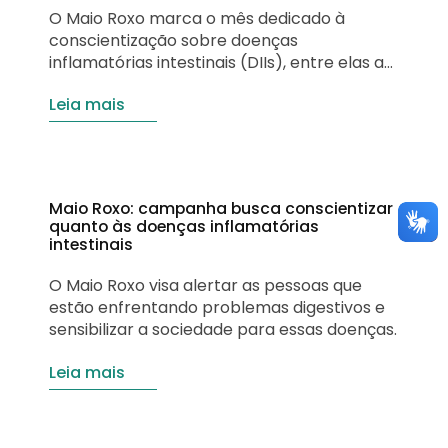
O Maio Roxo marca o mês dedicado à
conscientização sobre doenças
inflamatórias intestinais (DIIs), entre elas a
Doença de Crohn e a Retocolite Ulcerativa,
Leia mais
que são autoimunes, afetando
principalmente jovens entre 18 e 40 anos. A
prevalência dessas doenças no Brasil é de
100 casos por 100 mil habitantes,
principalmente na região Sul e Sudeste,
Maio Roxo: campanha busca conscientizar
segundo estudo…
quanto às doenças inflamatórias
intestinais
O Maio Roxo visa alertar as pessoas que
estão enfrentando problemas digestivos e
sensibilizar a sociedade para essas doenças.
Leia mais