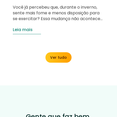
Você já percebeu que, durante o inverno,
sente mais fome e menos disposição para
se exercitar? Essa mudança não acontece
por acaso. Com a queda das temperaturas,
Leia mais
o organismo passa a gastar mais energia
para manter a temperatura corporal
estável, estimulando o apetite e
aumentando a busca por alimentos mais
calóricos. Neste artigo, você vai…
Ver tudo
Gente que faz bem.