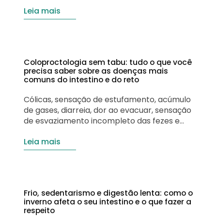
para o desenvolvimento da criança nos
Leia mais
primeiros meses de vida, ela também traz
benefícios importantes para a saúde
materna. O Ministério da Saúde e a
Organização Mundial da Saúde (OMS)
recomendam o aleitamento materno
Coloproctologia sem tabu: tudo o que você
exclusivo…
precisa saber sobre as doenças mais
comuns do intestino e do reto
Cólicas, sensação de estufamento, acúmulo
de gases, diarreia, dor ao evacuar, sensação
de esvaziamento incompleto das fezes e
sangue nas fezes podem indicar que algo
Leia mais
não vai bem com o seu intestino. Embora os
problemas intestinais sejam comuns, muitas
pessoas deixam de procurar ajuda por
acreditarem que os sintomas são
passageiros ou por vergonha de…
Frio, sedentarismo e digestão lenta: como o
inverno afeta o seu intestino e o que fazer a
respeito