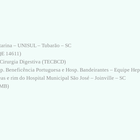
tarina – UNISUL – Tubarão – SC
RQE 14611)
e Cirurgia Digestiva (TECBCD)
sp. Beneficência Portuguesa e Hosp. Bandeirantes – Equipe Hep
eas e rim do Hospital Municipal São José – Joinville – SC
AMB)