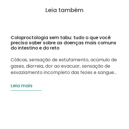
Leia também
Coloproctologia sem tabu: tudo o que você
precisa saber sobre as doenças mais comuns
do intestino e do reto
Cólicas, sensação de estufamento, acúmulo de
gases, diarreia, dor ao evacuar, sensação de
esvaziamento incompleto das fezes e sangue
nas fezes podem indicar que algo não vai bem
com o seu intestino. Embora os problemas
Leia mais
intestinais sejam comuns, muitas pessoas
deixam de procurar ajuda por acreditarem que
os sintomas são passageiros ou por vergonha
de…