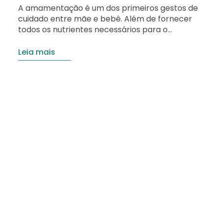
A amamentação é um dos primeiros gestos de
cuidado entre mãe e bebê. Além de fornecer
todos os nutrientes necessários para o
desenvolvimento da criança nos primeiros
meses de vida, ela também traz benefícios
Leia mais
importantes para a saúde materna. O
Ministério da Saúde e a Organização Mundial da
Saúde (OMS) recomendam o aleitamento
materno exclusivo…